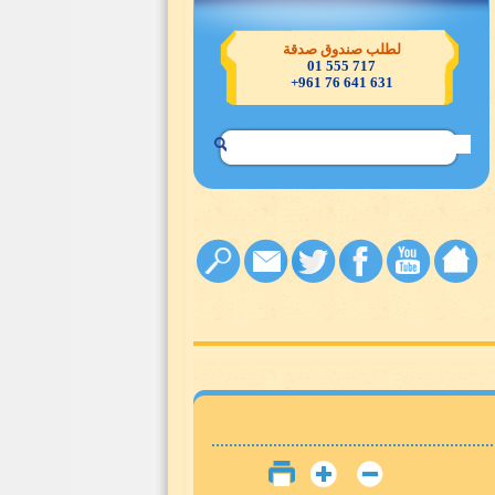
لطلب صندوق صدقة
717 555 01
631 641 76 961+